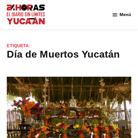
Saltar
al
Menú
Diario
contenido
24
Horas
Yucatán
ETIQUETA:
Día de Muertos Yucatán