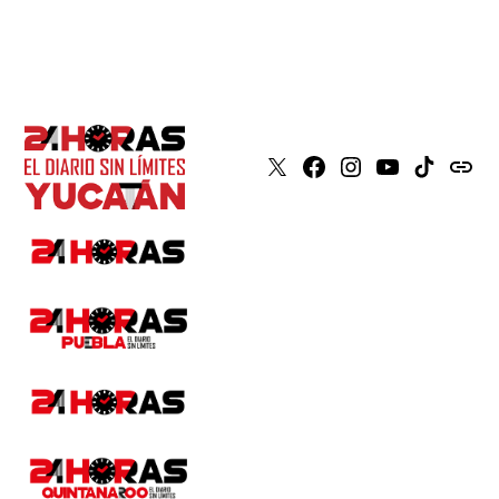
X
Faceboook
Instagram
Youtube
Tiktok
issuu