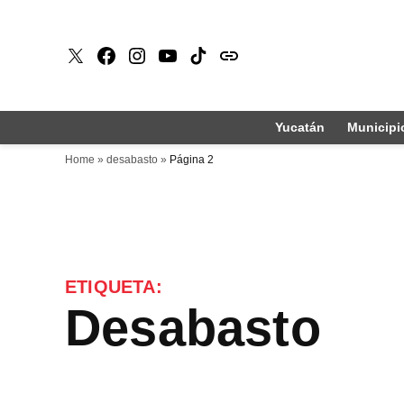
Saltar
al
X
Faceboook
Instagram
Youtube
Tiktok
issuu
contenido
Yucatán
Municipi
Home
»
desabasto
»
Página 2
ETIQUETA:
desabasto