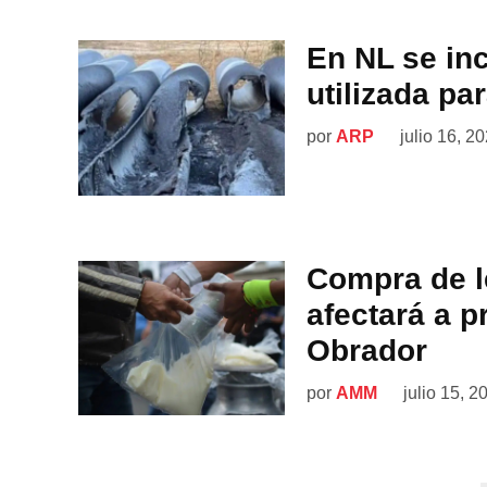
En NL se inc
utilizada pa
por
ARP
julio 16, 2
Compra de l
afectará a 
Obrador
por
AMM
julio 15, 2