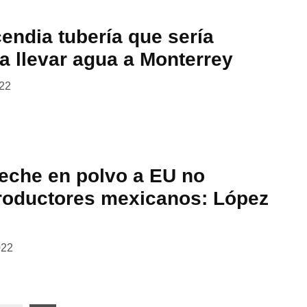
endia tubería que sería
ra llevar agua a Monterrey
022
eche en polvo a EU no
productores mexicanos: López
022