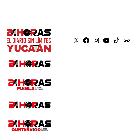
X
Faceboook
Instagram
Youtube
Tiktok
issuu