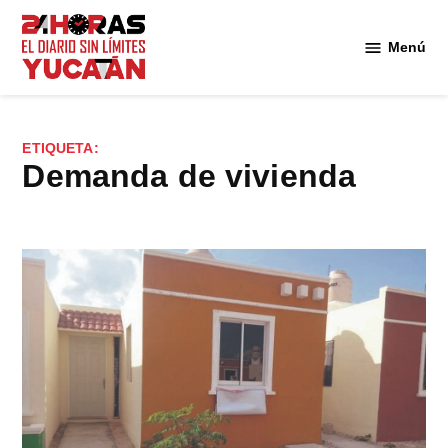
Saltar
al
Menú
Diario
contenido
24
Horas
Yucatán
ETIQUETA:
demanda de vivienda