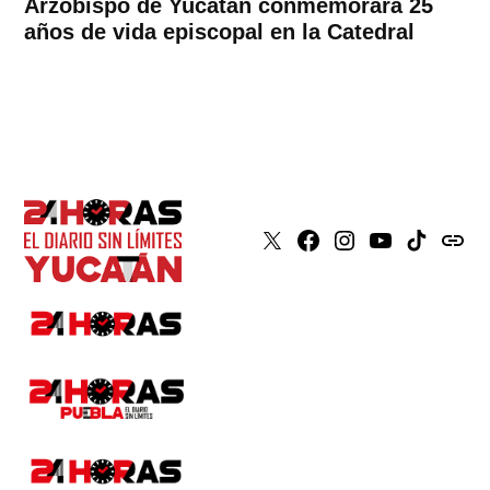
Arzobispo de Yucatán conmemorará 25
años de vida episcopal en la Catedral
X
Faceboook
Instagram
Youtube
Tiktok
issuu