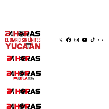
X
Faceboook
Instagram
Youtube
Tiktok
issuu