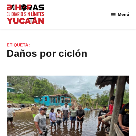
Saltar
al
Menú
Diario
contenido
24
Horas
Yucatán
ETIQUETA:
daños por ciclón