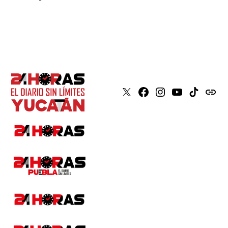
X
Faceboook
Instagram
Youtube
Tiktok
issuu