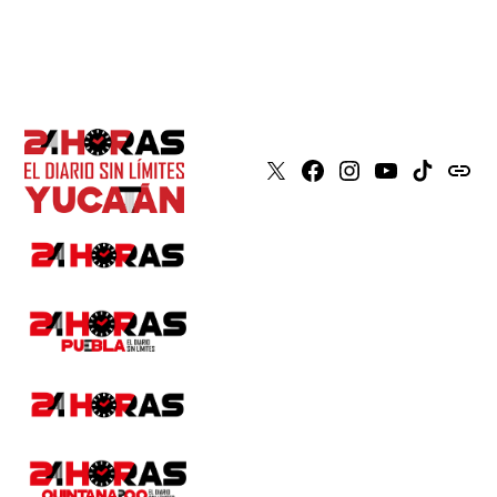
X
Faceboook
Instagram
Youtube
Tiktok
issuu