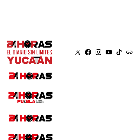
X
Faceboook
Instagram
Youtube
Tiktok
issuu