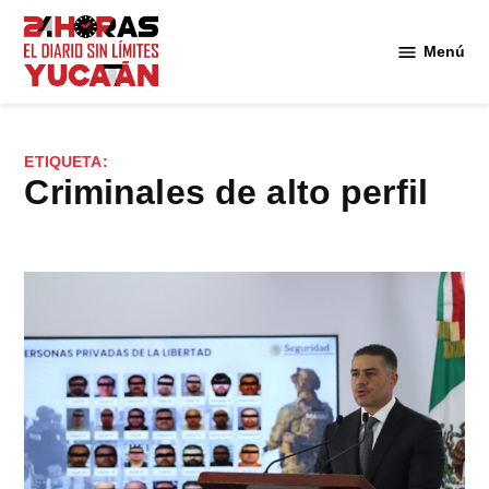
Saltar
al
Menú
Diario
contenido
24
Horas
Yucatán
ETIQUETA:
criminales de alto perfil