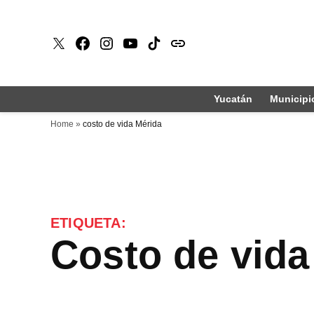
Saltar
al
X
Faceboook
Instagram
Youtube
Tiktok
issuu
contenido
Yucatán
Municipi
Home
»
costo de vida Mérida
ETIQUETA:
costo de vid