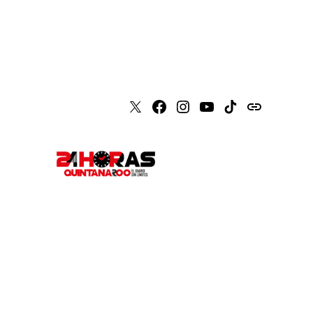
X
Faceboook
Instagram
Youtube
Tiktok
issuu