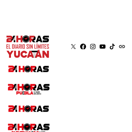
X
Faceboook
Instagram
Youtube
Tiktok
issuu