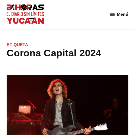
Saltar
al
Menú
Diario
contenido
24
Horas
Yucatán
ETIQUETA:
Corona Capital 2024