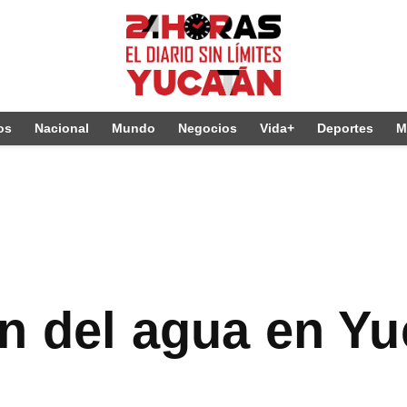
os
Nacional
Mundo
Negocios
Vida+
Deportes
M
n del agua en Yu