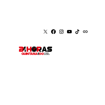
X
Faceboook
Instagram
Youtube
Tiktok
issuu