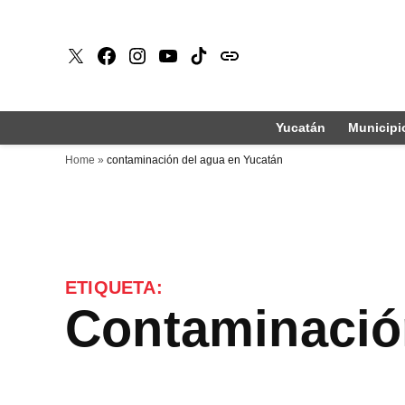
Saltar
al
X
Faceboook
Instagram
Youtube
Tiktok
issuu
contenido
Yucatán
Municipi
Home
»
contaminación del agua en Yucatán
ETIQUETA:
contaminació