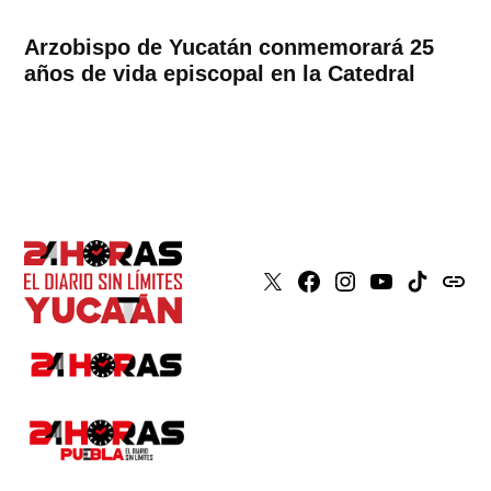
Arzobispo de Yucatán conmemorará 25
años de vida episcopal en la Catedral
X
Faceboook
Instagram
Youtube
Tiktok
issuu