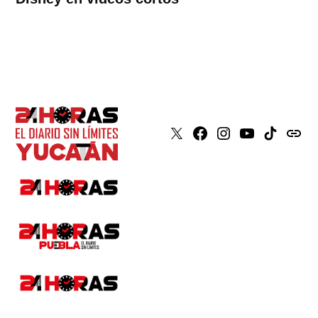
X
Faceboook
Instagram
Youtube
Tiktok
issuu