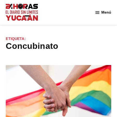
Saltar
al
Menú
Diario
contenido
24
Horas
Yucatán
ETIQUETA:
concubinato