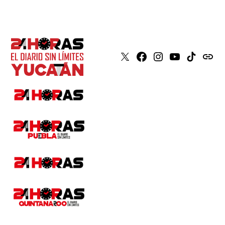
X
Faceboook
Instagram
Youtube
Tiktok
issuu