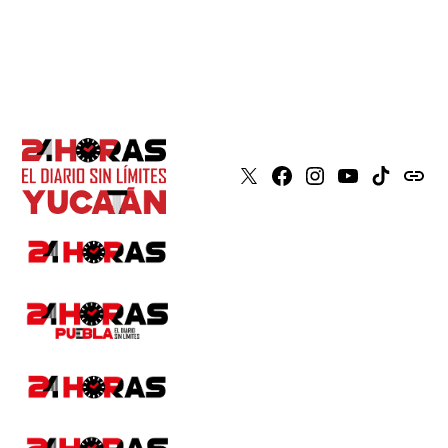
X
Faceboook
Instagram
Youtube
Tiktok
issuu