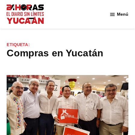
Saltar
al
Menú
Diario
contenido
24
Horas
Yucatán
ETIQUETA:
compras en Yucatán