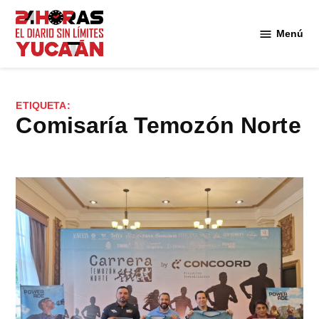
Saltar
al
Menú
Diario
contenido
24
Horas
Yucatán
ETIQUETA:
comisaría Temozón Norte