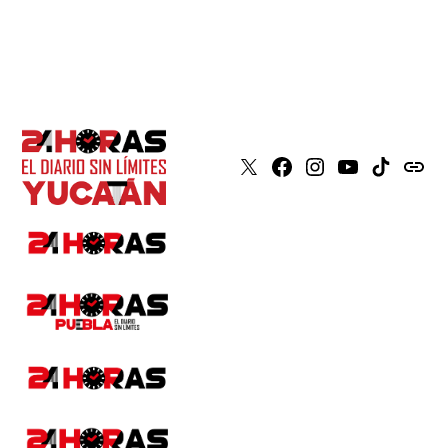
X
Faceboook
Instagram
Youtube
Tiktok
issuu