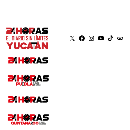
X
Faceboook
Instagram
Youtube
Tiktok
issuu