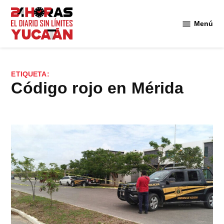
Saltar
al
Menú
Diario
contenido
24
Horas
Yucatán
ETIQUETA:
código rojo en Mérida