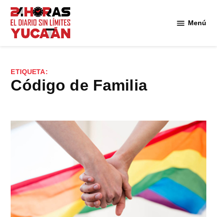
Saltar
al
Menú
Diario
contenido
24
Horas
Yucatán
ETIQUETA:
Código de Familia