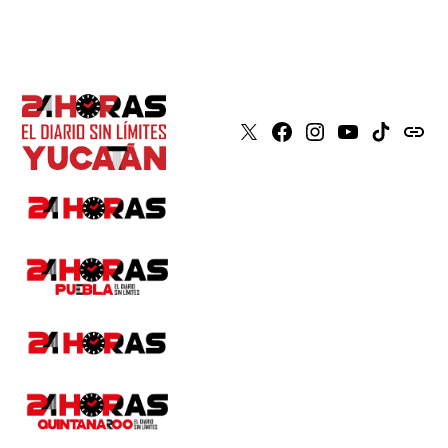
X
Faceboook
Instagram
Youtube
Tiktok
issuu