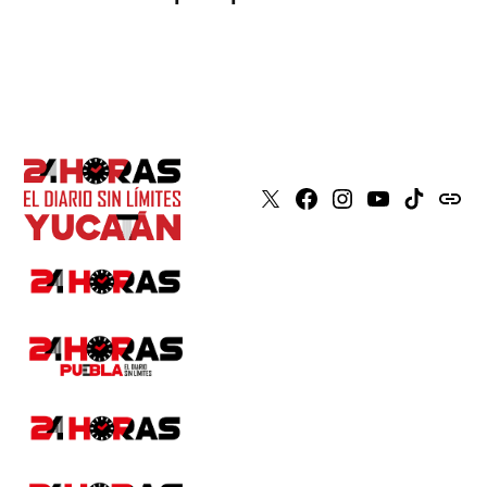
X
Faceboook
Instagram
Youtube
Tiktok
issuu