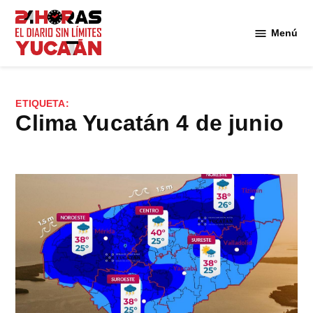
Saltar
al
Menú
Diario
contenido
24
Horas
Yucatán
ETIQUETA:
clima Yucatán 4 de junio