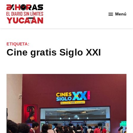
Saltar
al
Menú
Diario
contenido
24
Horas
Yucatán
ETIQUETA:
cine gratis Siglo XXI