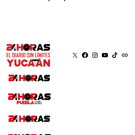
X
Faceboook
Instagram
Youtube
Tiktok
issuu