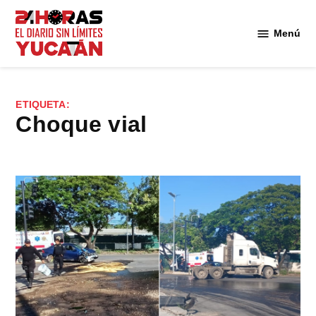
Saltar
al
Menú
Diario
contenido
24
Horas
Yucatán
ETIQUETA:
Choque vial