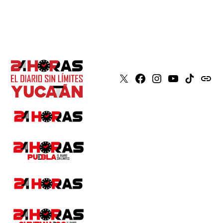
X
Faceboook
Instagram
Youtube
Tiktok
issuu