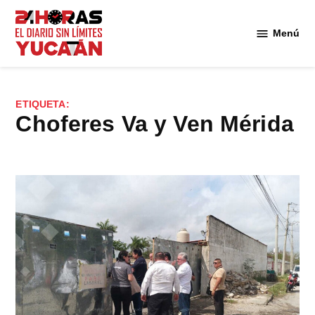
Saltar
al
Menú
Diario
contenido
24
Horas
Yucatán
ETIQUETA:
choferes Va y Ven Mérida