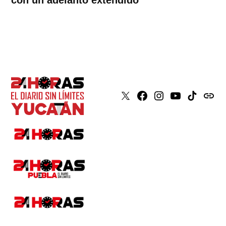
X
Faceboook
Instagram
Youtube
Tiktok
issuu