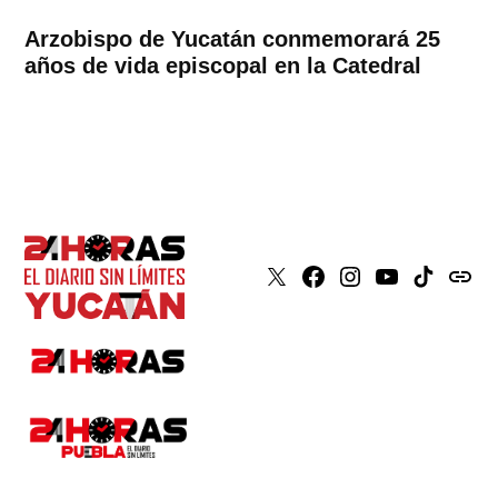
Arzobispo de Yucatán conmemorará 25
años de vida episcopal en la Catedral
X
Faceboook
Instagram
Youtube
Tiktok
issuu