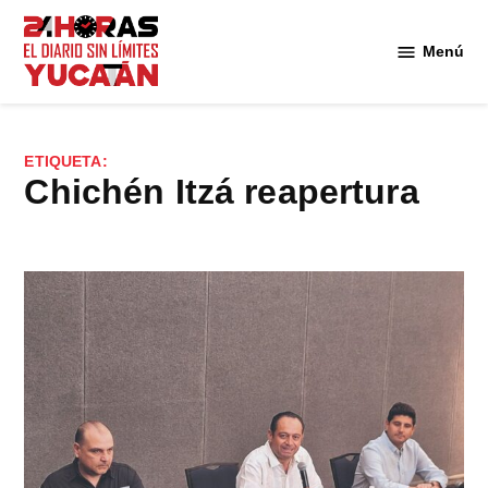
Saltar
al
Menú
Diario
contenido
24
Horas
Yucatán
ETIQUETA:
Chichén Itzá reapertura