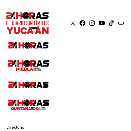
X
Faceboook
Instagram
Youtube
Tiktok
issuu
Directorio