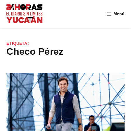
Saltar
al
Menú
Diario
contenido
24
Horas
Yucatán
ETIQUETA:
Checo Pérez