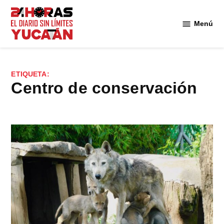
Saltar
al
Menú
Diario
contenido
24
Horas
Yucatán
ETIQUETA:
centro de conservación