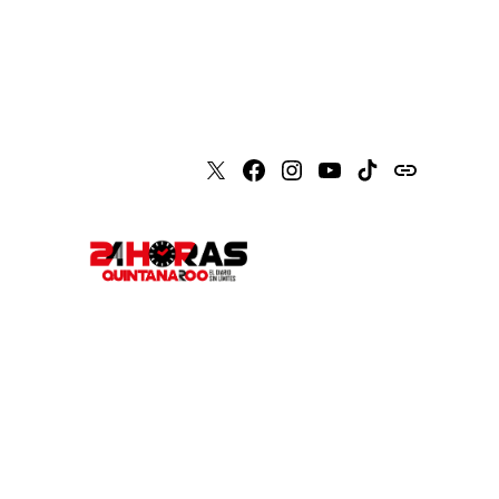
X
Faceboook
Instagram
Youtube
Tiktok
issuu