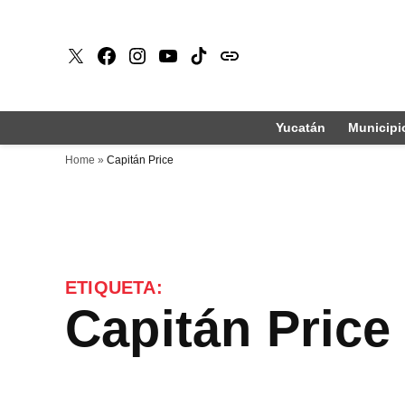
Saltar
al
X
Faceboook
Instagram
Youtube
Tiktok
issuu
contenido
Yucatán
Municipi
Home
»
Capitán Price
ETIQUETA:
Capitán Price