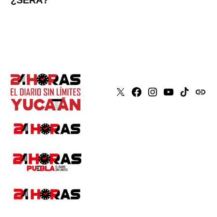
¿SERÁ?
X
Faceboook
Instagram
Youtube
Tiktok
issuu