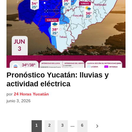
Pronóstico Yucatán: lluvias y
actividad eléctrica
por
24 Horas Yucatán
junio 3, 2026
Paginación
1
2
3
…
6