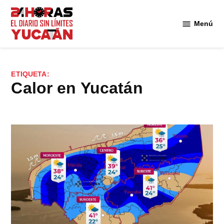
Saltar
al
Menú
Diario
contenido
24
Horas
Yucatán
ETIQUETA:
calor en Yucatán