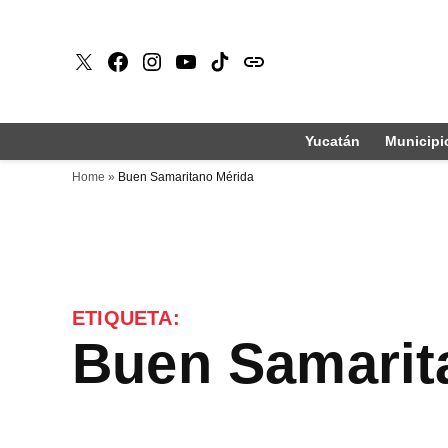
Saltar
al
X
Faceboook
Instagram
Youtube
Tiktok
issuu
contenido
Yucatán
Municipi
Home
»
Buen Samaritano Mérida
ETIQUETA:
Buen Samari