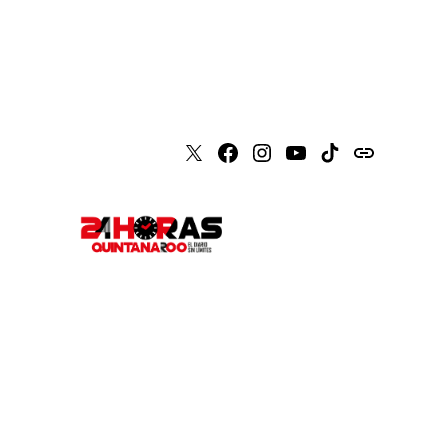
X
Faceboook
Instagram
Youtube
Tiktok
issuu