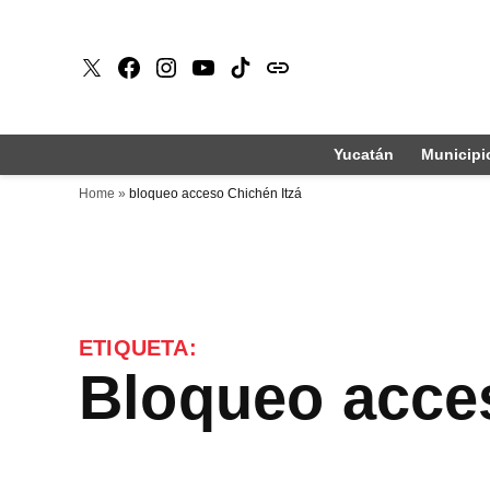
Saltar
al
X
Faceboook
Instagram
Youtube
Tiktok
issuu
contenido
Yucatán
Municipi
Home
»
bloqueo acceso Chichén Itzá
ETIQUETA:
bloqueo acce