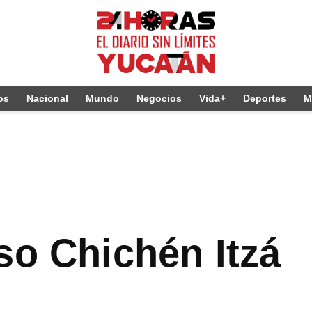
os
Nacional
Mundo
Negocios
Vida+
Deportes
M
so Chichén Itzá