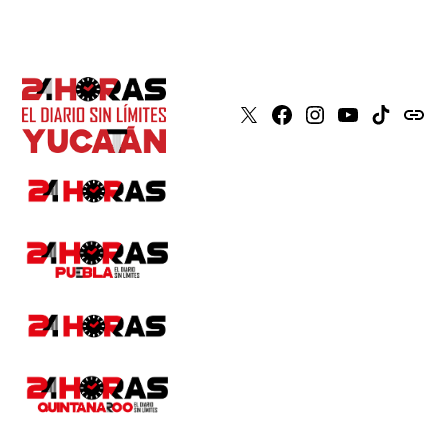
X
Faceboook
Instagram
Youtube
Tiktok
issuu