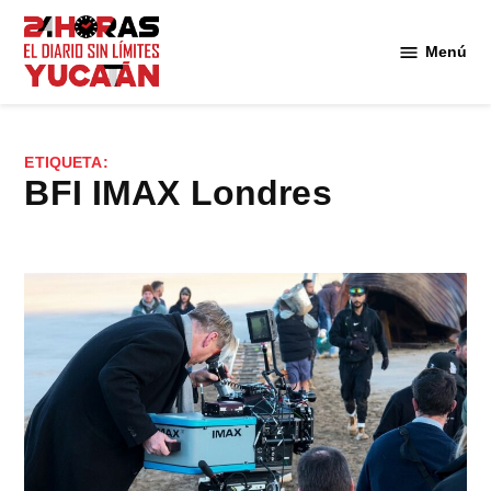
Saltar
al
Menú
Diario
contenido
24
Horas
Yucatán
ETIQUETA:
BFI IMAX Londres