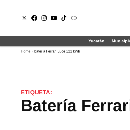
Saltar
al
X
Faceboook
Instagram
Youtube
Tiktok
issuu
contenido
Yucatán
Municipi
Home
»
batería Ferrari Luce 122 kWh
ETIQUETA:
batería Ferr