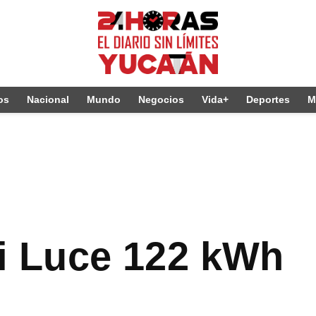
os
Nacional
Mundo
Negocios
Vida+
Deportes
M
ari Luce 122 kWh