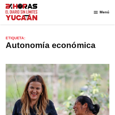
Saltar
al
Menú
Diario
contenido
24
Horas
Yucatán
ETIQUETA:
autonomía económica