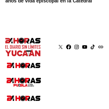
años de vida episcopal en la Catedral
X
Faceboook
Instagram
Youtube
Tiktok
issuu