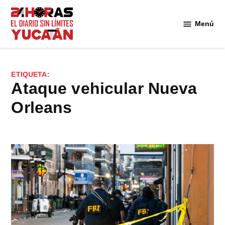
Saltar
al
Menú
Diario
contenido
24
Horas
Yucatán
ETIQUETA:
ataque vehicular Nueva
Orleans