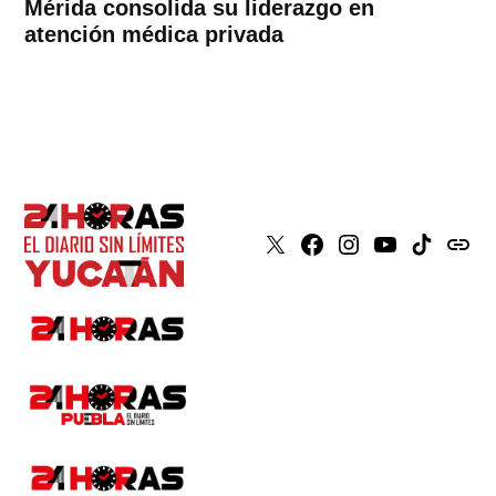
Mérida consolida su liderazgo en
atención médica privada
X
Faceboook
Instagram
Youtube
Tiktok
issuu