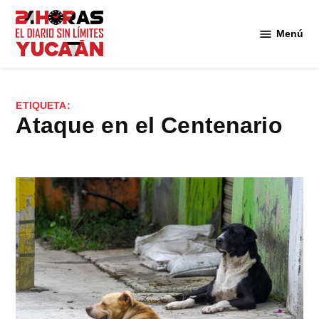
Saltar
al
Menú
Diario
contenido
24
Horas
Yucatán
ETIQUETA:
ataque en el Centenario