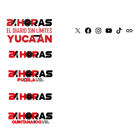
X
Faceboook
Instagram
Youtube
Tiktok
issuu