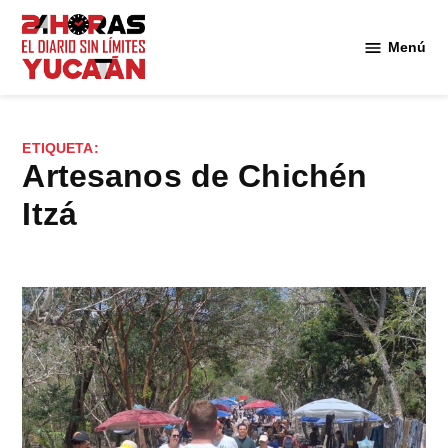
Saltar
al
Menú
Diario
contenido
24
Horas
Yucatán
ETIQUETA:
artesanos de Chichén
Itzá