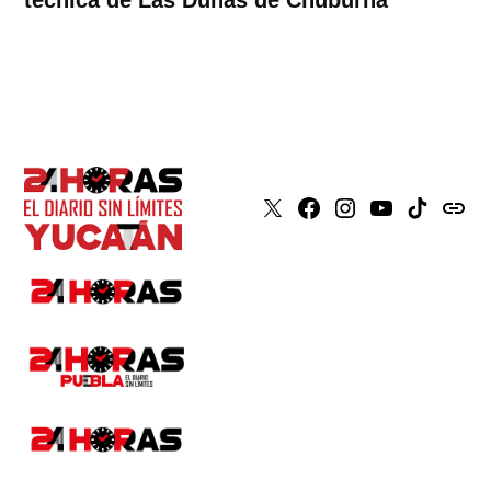
técnica de Las Dunas de Chuburná
X
Faceboook
Instagram
Youtube
Tiktok
issuu