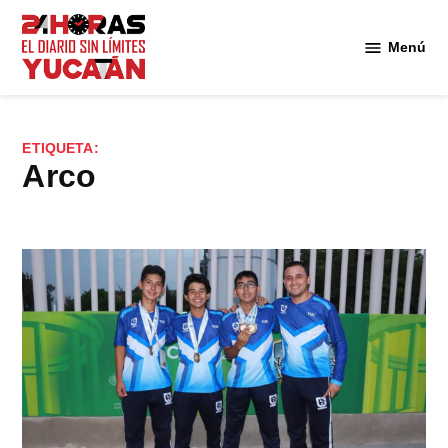
Saltar
al
Menú
Diario
contenido
24
Horas
Yucatán
ETIQUETA:
arco