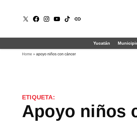
Saltar
al
X
Faceboook
Instagram
Youtube
Tiktok
issuu
contenido
Yucatán
Municipi
Home
»
apoyo niños con cáncer
ETIQUETA:
apoyo niños 