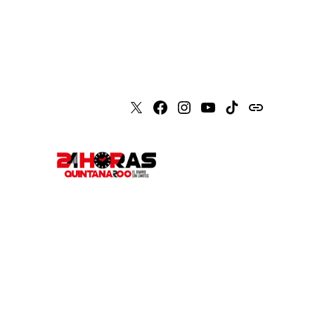
X
Faceboook
Instagram
Youtube
Tiktok
issuu