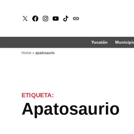
Saltar
al
X
Faceboook
Instagram
Youtube
Tiktok
issuu
contenido
Yucatán
Municipi
Home
»
apatosaurio
ETIQUETA:
apatosaurio