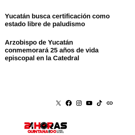
Yucatán busca certificación como
estado libre de paludismo
Arzobispo de Yucatán
conmemorará 25 años de vida
episcopal en la Catedral
X
Faceboook
Instagram
Youtube
Tiktok
issuu