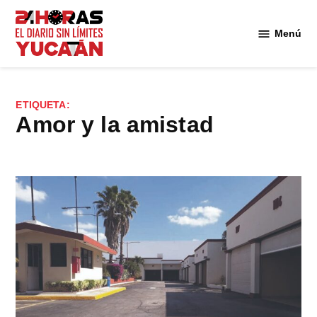
Saltar
al
Menú
Diario
contenido
24
Horas
Yucatán
ETIQUETA:
amor y la amistad