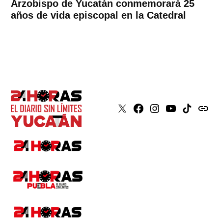
Arzobispo de Yucatán conmemorará 25
años de vida episcopal en la Catedral
X
Faceboook
Instagram
Youtube
Tiktok
issuu