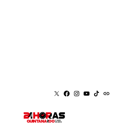
X
Faceboook
Instagram
Youtube
Tiktok
issuu