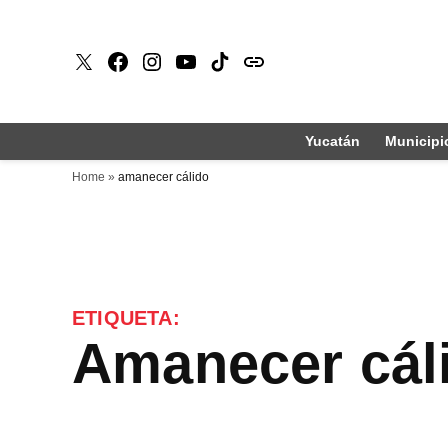
Saltar
al
X
Faceboook
Instagram
Youtube
Tiktok
issuu
contenido
Yucatán
Municipi
Home
»
amanecer cálido
ETIQUETA:
amanecer cál