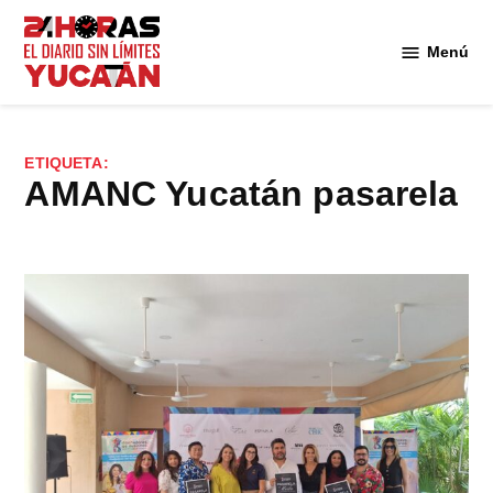
Saltar
al
Menú
Diario
contenido
24
Horas
Yucatán
ETIQUETA:
AMANC Yucatán pasarela