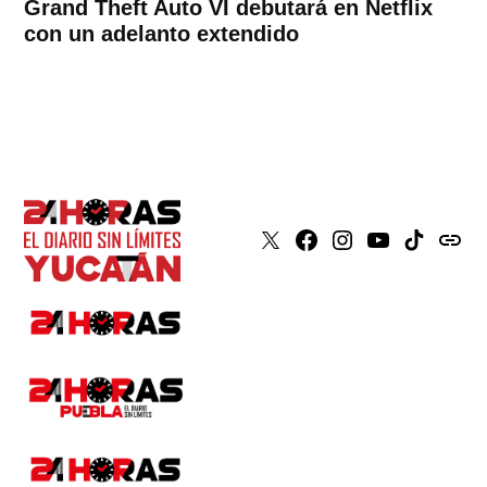
Grand Theft Auto VI debutará en Netflix
con un adelanto extendido
X
Faceboook
Instagram
Youtube
Tiktok
issuu