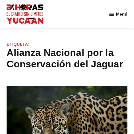
Saltar
al
Menú
Diario
contenido
24
Horas
Yucatán
ETIQUETA:
Alianza Nacional por la
Conservación del Jaguar