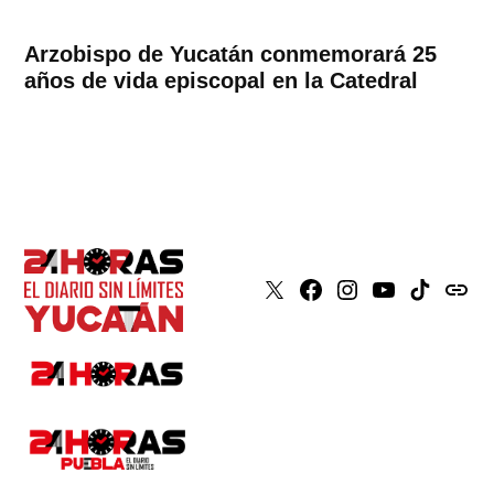
Arzobispo de Yucatán conmemorará 25
años de vida episcopal en la Catedral
X
Faceboook
Instagram
Youtube
Tiktok
issuu