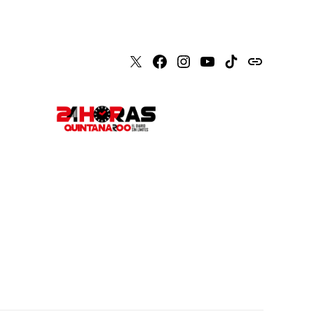
X
Faceboook
Instagram
Youtube
Tiktok
issuu