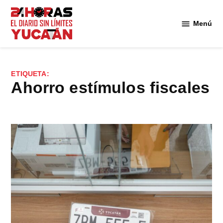
Saltar
al
Menú
Diario
contenido
24
Horas
Yucatán
ETIQUETA:
ahorro estímulos fiscales