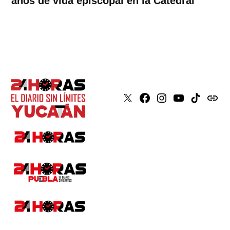
años de vida episcopal en la Catedral
X
Faceboook
Instagram
Youtube
Tiktok
issuu