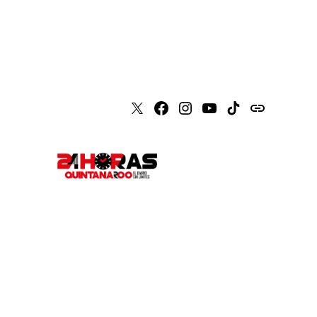
X
Faceboook
Instagram
Youtube
Tiktok
issuu