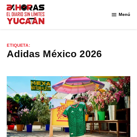
Saltar
al
Menú
Diario
contenido
24
Horas
Yucatán
ETIQUETA:
Adidas México 2026