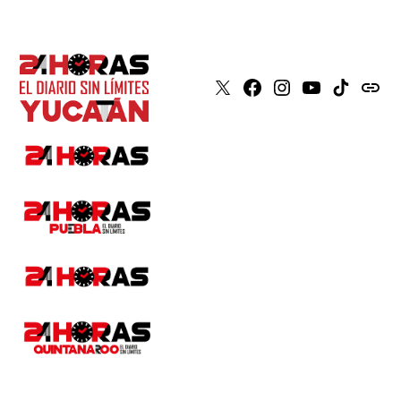
X
Faceboook
Instagram
Youtube
Tiktok
issuu